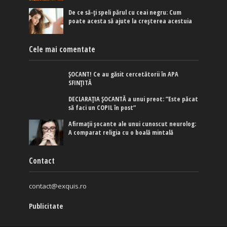
De ce să-ți speli părul cu ceai negru: Cum
poate acesta să ajute la creșterea acestuia
Cele mai comentate
ȘOCANT! Ce au găsit cercetătorii în APA
SFINȚITĂ
DECLARAȚIA ȘOCANTĂ a unui preot: ”Este păcat
să faci un COPIL în post”
Afirmaţii şocante ale unui cunoscut neurolog:
A comparat religia cu o boală mintală
Contact
contact@exquis.ro
Publicitate