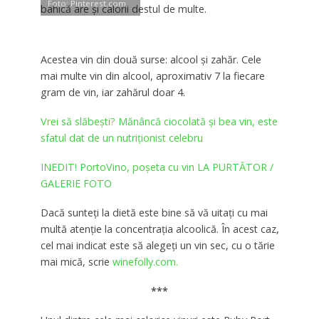
Foto: Pinterest.com
bahică are şi calorii destul de multe.
Acestea vin din două surse: alcool şi zahăr. Cele
mai multe vin din alcool, aproximativ 7 la fiecare
gram de vin, iar zahărul doar 4.
Vrei să slăbeşti? Mănâncă ciocolată și bea vin, este
sfatul dat de un nutriţionist celebru
INEDIT! PortoVino, poșeta cu vin LA PURTĂTOR /
GALERIE FOTO
Dacă sunteţi la dietă este bine să vă uitaţi cu mai
multă atenţie la concentraţia alcoolică. În acest caz,
cel mai indicat este să alegeţi un vin sec, cu o tărie
mai mică, scrie
winefolly.com.
***