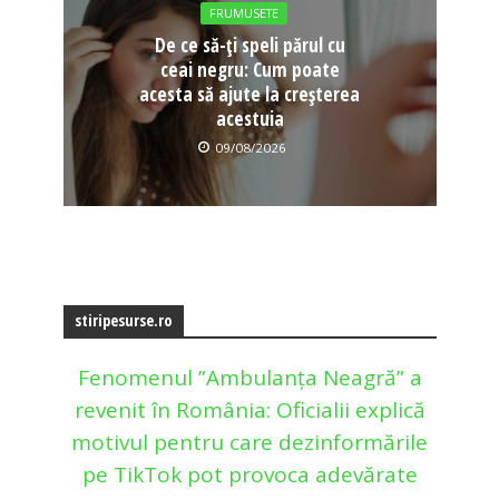
FRUMUSETE
De ce să-ți speli părul cu
ceai negru: Cum poate
acesta să ajute la creșterea
acestuia
09/08/2026
stiripesurse.ro
Fenomenul ”Ambulanța Neagră” a
revenit în România: Oficialii explică
motivul pentru care dezinformările
pe TikTok pot provoca adevărate