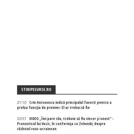
STIRIPESURSE.RO
21:10
Crin Antonescu indică principalul favorit pentru a
prelua funcția de premier: El ar trebui să fie
20:57
VIDEO „Îmi pare rău, trebuie să fiu sincer și onest” -
Pronosticul lui Vucic, în conferința cu Zelenski, despre
războiul ruso-ucrainean