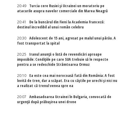
20:49
Turcia cere Rusiei și Ucrainei un moratoriu pe
atacurile asupra navelor comerciale din Marea Neagră
20:41
De la buncărul din Fieni la Academia Franceză:
destinul incredibil al unui român celebru
20:30
Adolescent de 15 ani, agresat pe malul unui pârău. A
fost transportat la spital
20:25
Iranul anunță o listă de revendicări aproape
imposibile: Condițiile pe care SUA trebuie să le respecte
pentru a se redeschide Strâmtoarea Ormuz
20:10
Ea este cea mai norocoasă fată din România: A fost
lovită de tren, dar a scăpat. Era cu căștile pe urechi și nici nu
a realizat că trenul venea spre ea
20:07
Ambasadoarea Ucrainei în Bulgaria, convocată de
urgență după prăbușirea unei drone