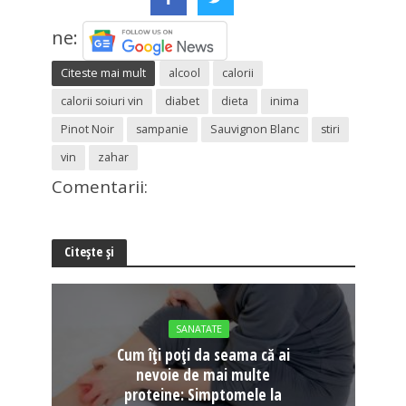
ne:
Citeste mai mult
alcool
calorii
calorii soiuri vin
diabet
dieta
inima
Pinot Noir
sampanie
Sauvignon Blanc
stiri
vin
zahar
Comentarii:
Citește și
SANATATE
Cum îți poți da seama că ai
nevoie de mai multe
proteine: Simptomele la