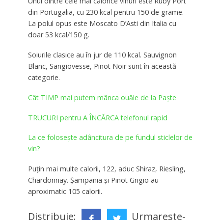
Unul dintre cele mai calorice vinuri este Ruby Port
din Portugalia, cu 230 kcal pentru 150 de grame.
La polul opus este Moscato D’Asti din Italia cu
doar 53 kcal/150 g.
Soiurile clasice au în jur de 110 kcal. Sauvignon
Blanc, Sangiovesse, Pinot Noir sunt în această
categorie.
Cât TIMP mai putem mânca ouăle de la Paște
TRUCURI pentru A ÎNCĂRCA telefonul rapid
La ce folosește adâncitura de pe fundul sticlelor de
vin?
Puţin mai multe calorii, 122, aduc Shiraz, Riesling,
Chardonnay. Şampania şi Pinot Grigio au
aproximatic 105 calorii.
Distribuie:
Urmareste-