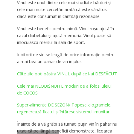
Vinul este unul dintre cele mai studiate băuturi şi
cele mai multe cercetări arată că este sănătos
dacă este consumat în cantităţi rezonabile.
Vinul este benefic pentru inimă. Vinul roşu ajută în
cazul diabetului şi ajută memoria. Vinul poate să
înlocuiască mersul la sala de sport.
Iubitorii de vin se leagă de orice informaţie pentru
a mai bea un pahar de vin în plus.
Câte zile poţi păstra VINUL după ce l-ai DESFĂCUT
Cele mai NEOBIȘNUITE moduri de a folosi uleiul
de COCOS
Super-alimente DE SEZON/ Topesc kilogramele,
regenerează ficatul și întăresc sistemul imunitar
Înainte de a vă grăbi să turnaţi puţin vin în pahar nu
uitaţi că pe lângă beneficii demonstrate, licoarea