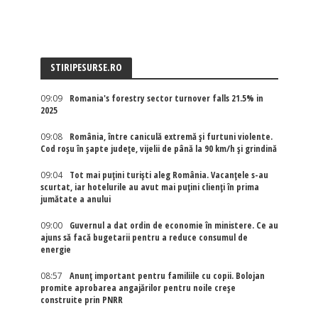
STIRIPESURSE.RO
09:09
Romania's forestry sector turnover falls 21.5% in
2025
09:08
România, între caniculă extremă și furtuni violente.
Cod roșu în șapte județe, vijelii de până la 90 km/h și grindină
09:04
Tot mai puțini turiști aleg România. Vacanțele s-au
scurtat, iar hotelurile au avut mai puțini clienți în prima
jumătate a anului
09:00
Guvernul a dat ordin de economie în ministere. Ce au
ajuns să facă bugetarii pentru a reduce consumul de
energie
08:57
Anunț important pentru familiile cu copii. Bolojan
promite aprobarea angajărilor pentru noile creșe
construite prin PNRR