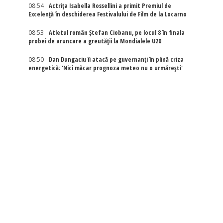
08:54
Actriţa Isabella Rossellini a primit Premiul de
Excelenţă în deschiderea Festivalului de Film de la Locarno
08:53
Atletul român Ștefan Ciobanu, pe locul 8 în finala
probei de aruncare a greutății la Mondialele U20
08:50
Dan Dungaciu îi atacă pe guvernanți în plină criza
energetică: 'Nici măcar prognoza meteo nu o urmărești'