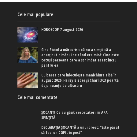
Cele mai populare
HOROSCOP 7 august 2026
Gina Pistol a mărturisit că nu a simțit că a
aparținut nimănui de când era mică: Cine este
totuși persoana care a schimbat acest lucru
pentru ea
Culoarea care înlocuiește manichiura albă în
august 2026: Hailey Bieber și Charli XCX poartă
deja nuanțe de albastru
Cele mai comentate
ȘOCANT! Ce au găsit cercetătorii în APA
SFINȚITĂ
DECLARAȚIA ȘOCANTĂ a unui preot: ”Este păcat
să faci un COPIL în post”