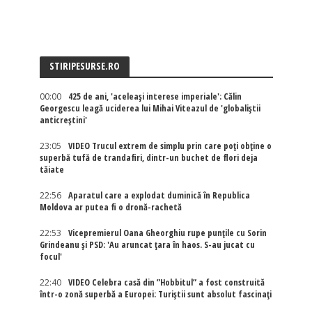
STIRIPESURSE.RO
00:00
425 de ani, 'aceleași interese imperiale': Călin
Georgescu leagă uciderea lui Mihai Viteazul de 'globaliștii
anticreștini'
23:05
VIDEO Trucul extrem de simplu prin care poți obține o
superbă tufă de trandafiri, dintr-un buchet de flori deja
tăiate
22:56
Aparatul care a explodat duminică în Republica
Moldova ar putea fi o dronă-rachetă
22:53
Vicepremierul Oana Gheorghiu rupe punțile cu Sorin
Grindeanu și PSD: 'Au aruncat țara în haos. S-au jucat cu
focul'
22:40
VIDEO Celebra casă din ”Hobbitul” a fost construită
într-o zonă superbă a Europei: Turiștii sunt absolut fascinați