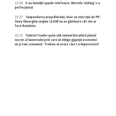
22:28
S-au înmulțit țepele telefonice. Metoda 'vishing' s-a
perfecționat
22:27
'Suspendarea președintelui, doar un exercițiu de PR':
Oana Gheorghiu susține că AUR nu se gândește cât rău ar
face României
22:15
Tudorel Toader pune sub semnul întrebării planul
secret al Guvernului prin care să oblige giganții economici
să-și taie consumul: 'Trebuie să arate cine l-a împuternicit'