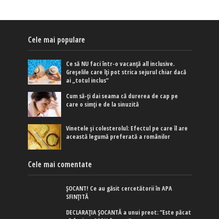
Cele mai populare
Ce să NU faci într-o vacanță all inclusive.
Greșelile care îți pot strica sejurul chiar dacă
ai „totul inclus”
Cum să-ți dai seama că durerea de cap pe
care o simți e de la sinuzită
Vinetele și colesterolul: Efectul pe care îl are
această legumă preferată a românilor
Cele mai comentate
ȘOCANT! Ce au găsit cercetătorii în APA
SFINȚITĂ
DECLARAȚIA ȘOCANTĂ a unui preot: ”Este păcat