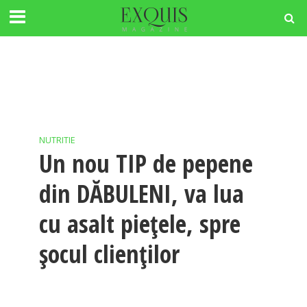
NUTRITIE
Un nou TIP de pepene
din DĂBULENI, va lua
cu asalt piețele, spre
șocul clienților