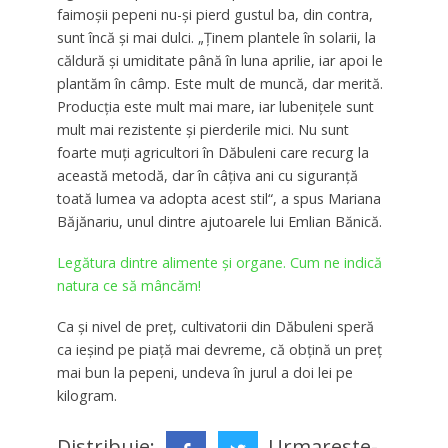
faimoşii pepeni nu-şi pierd gustul ba, din contra,
sunt încă şi mai dulci. „Ţinem plantele în solarii, la
căldură şi umiditate până în luna aprilie, iar apoi le
plantăm în câmp. Este mult de muncă, dar merită.
Producţia este mult mai mare, iar lubeniţele sunt
mult mai rezistente şi pierderile mici. Nu sunt
foarte muţi agricultori în Dăbuleni care recurg la
această metodă, dar în câţiva ani cu siguranţă
toată lumea va adopta acest stil“, a spus Mariana
Băjănariu, unul dintre ajutoarele lui Emlian Bănică.
Legătura dintre alimente și organe. Cum ne indică
natura ce să mâncăm!
Ca și nivel de preț, cultivatorii din Dăbuleni speră
ca ieșind pe piață mai devreme, că obțină un preț
mai bun la pepeni, undeva în jurul a doi lei pe
kilogram.
Distribuie:
Urmareste-