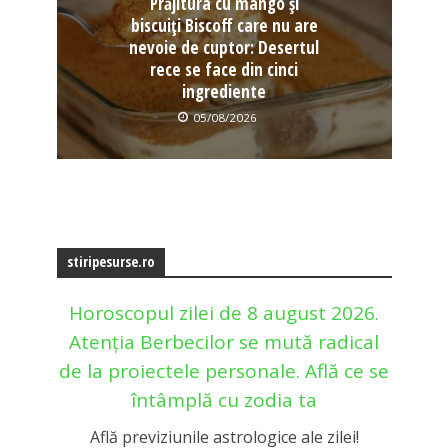
Prăjitura cu mango și
biscuiți Biscoff care nu are
nevoie de cuptor: Desertul
rece se face din cinci
ingrediente
05/08/2026
stiripesurse.ro
Horoscopul zilei de 8 august 2026.
Atenția Berbecilor se mută radical
de la proiectele personale. Află ce se
întâmplă cu zodia ta
Află previziunile astrologice ale zilei!