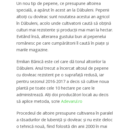
Un nou tip de pepene, ce presupune altoirea
specială, a apărut în acest an la Dăbuleni. Pepenii
altoiți cu dovleac sunt noutatea acestui an agricol
în Dăbuleni, acolo unde cultivatorii caută să obțină
culturi mai rezistente și producții mai mari la hectar.
Evitând însă, alterarea gustului bun al pepenelui
românesc pe care cumpărătorii îl caută în piațe și
marile magazine.
Emilian Bănică este cel care dă tonul altoirilor la
Dăbuleni. Anul trecut a încercat altoiul de pepene
cu dovleac rezistent pe o suprafaţă redusă, iar
pentru sezonul 2016-2017 a decis să cultive noua
plantă pe toate cele 10 hectare pe care le
administrează. Alţi doi producători locali au decis
să aplice metoda, scrie
Adevarul.ro
Procedeul de altoire presupune cultivarea în paralel
a răsadurilor de lubeniţă şi dovleac și nu este deloc
o tehnică nouă, fiind folosită din anii 2000 în mai