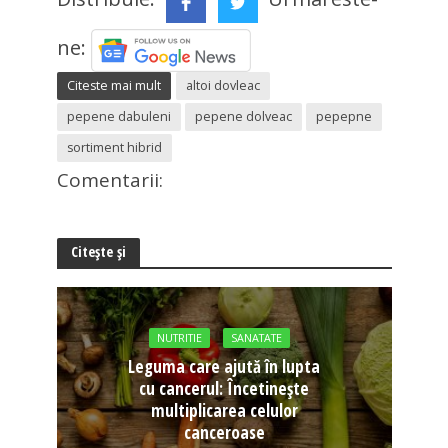
ne:
Citeste mai mult
altoi dovleac
pepene dabuleni
pepene dolveac
pepepne
sortiment hibrid
Comentarii:
Citește și
NUTRITIE
SANATATE
Leguma care ajută în lupta
cu cancerul: Încetinește
multiplicarea celulor
canceroase