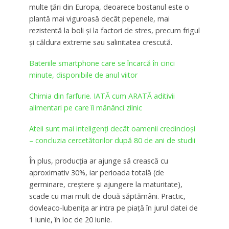
multe ţări din Europa, deoarece bostanul este o
plantă mai viguroasă decât pepenele, mai
rezistentă la boli şi la factori de stres, precum frigul
şi căldura extreme sau salinitatea crescută.
Bateriile smartphone care se încarcă în cinci
minute, disponibile de anul viitor
Chimia din farfurie. IATĂ cum ARATĂ aditivii
alimentari pe care îi mănânci zilnic
Ateii sunt mai inteligenți decât oamenii credincioși
– concluzia cercetătorilor după 80 de ani de studii
În plus, producţia ar ajunge să crească cu
aproximativ 30%, iar perioada totală (de
germinare, creştere şi ajungere la maturitate),
scade cu mai mult de două săptămâni. Practic,
dovleaco-lubeniţa ar intra pe piaţă în jurul datei de
1 iunie, în loc de 20 iunie.