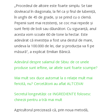
„Procedeul de altoire este foarte simplu. Se taie
dovleacul în diagonala, la fel ca şi firul de lubeniţă,
în unghi de 45 de grade, şi se prind cu o clemă.
Pepenii sunt mai rezistenţi, se coc mai repede şi
sunt feriţi de boli sau dăunători. Cu siguranţă, anul
acesta vom scoate 60 de tone la hectar. Este
adevărat că investiţia a fost una destul de mare,
undeva la 100.000 de lei, dar şi producţia va fi pe
măsură“, a explicat Emilian Bănică.
Adevărul despre salamul de Sibiu: de ce unele
produse sunt ieftine, iar altele sunt foarte scumpe?
Mai mult sex duce automat la o relație mult mai
fericită, nu? Cercetătorii au aflat ALTCEVA!
Secretul longevităţii: ce INGREDIENTE folosesc
chinezii pentru a trăi mai mult
Agricultorul precizează că, prin noua metodă,