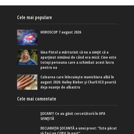
Cele mai populare
HOROSCOP 7 august 2026
Gina Pistol a mărturisit că nu a simțit că a
aparținut nimănui de când era mică: Cine este
totuși persoana care a schimbat acest lucru
pentru ea
Culoarea care înlocuiește manichiura albă în
august 2026: Hailey Bieber și Charli XCX poartă
deja nuanțe de albastru
Cele mai comentate
ȘOCANT! Ce au găsit cercetătorii în APA
SFINȚITĂ
DECLARAȚIA ȘOCANTĂ a unui preot: ”Este păcat
să faci un COPIL în post”