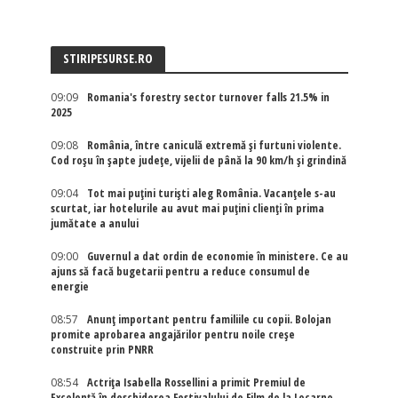
STIRIPESURSE.RO
09:09
Romania's forestry sector turnover falls 21.5% in
2025
09:08
România, între caniculă extremă și furtuni violente.
Cod roșu în șapte județe, vijelii de până la 90 km/h și grindină
09:04
Tot mai puțini turiști aleg România. Vacanțele s-au
scurtat, iar hotelurile au avut mai puțini clienți în prima
jumătate a anului
09:00
Guvernul a dat ordin de economie în ministere. Ce au
ajuns să facă bugetarii pentru a reduce consumul de
energie
08:57
Anunț important pentru familiile cu copii. Bolojan
promite aprobarea angajărilor pentru noile creșe
construite prin PNRR
08:54
Actriţa Isabella Rossellini a primit Premiul de
Excelenţă în deschiderea Festivalului de Film de la Locarno