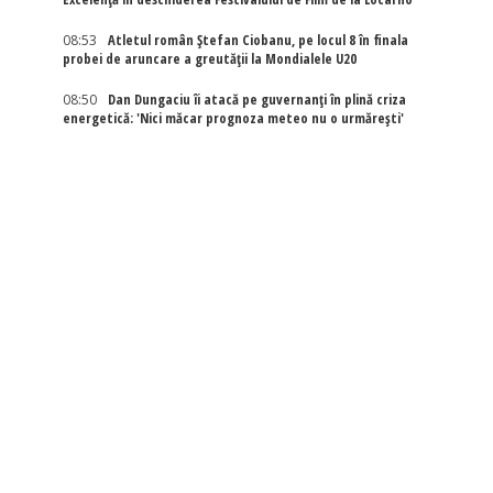
08:53
Atletul român Ștefan Ciobanu, pe locul 8 în finala
probei de aruncare a greutății la Mondialele U20
08:50
Dan Dungaciu îi atacă pe guvernanți în plină criza
energetică: 'Nici măcar prognoza meteo nu o urmărești'