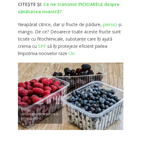
CITEȘTE ȘI:
Ce ne transmit PICIOARELE despre
sănătatea noastră?
Neapărat citrice, dar şi fructe de pădure,
piersici
şi
mango. De ce? Deoarece toate aceste fructe sunt
ticsite cu fitochimicale, substanţe care îţi ajută
crema cu
SPF
să îţi protejeze eficient pielea
împotriva nocivelor raze
UV
.
Foto:
andreeachinesefood.
blogspot.ro