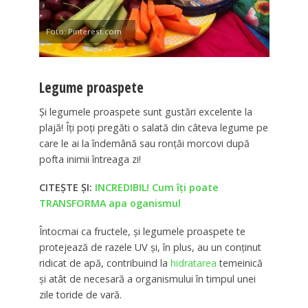
Foto: Pinterest.com
Legume proaspete
Şi legumele proaspete sunt gustări excelente la
plajă! Îţi poţi pregăti o salată din câteva legume pe
care le ai la îndemână sau ronţăi morcovi după
pofta inimii întreaga zi!
CITEȘTE ȘI:
INCREDIBIL! Cum îți poate
TRANSFORMA apa oganismul
Întocmai ca fructele, şi legumele proaspete te
protejează de razele UV şi, în plus, au un conţinut
ridicat de apă, contribuind la
hidratarea
temeinică
şi atât de necesară a organismului în timpul unei
zile toride de vară.