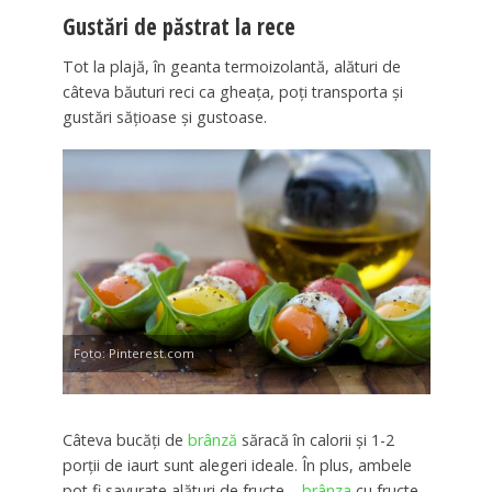
Gustări de păstrat la rece
Tot la plajă, în geanta termoizolantă, alături de
câteva băuturi reci ca gheaţa, poţi transporta şi
gustări săţioase şi gustoase.
Foto: Pinterest.com
Câteva bucăţi de
brânză
săracă în calorii şi 1-2
porţii de iaurt sunt alegeri ideale. În plus, ambele
pot fi savurate alături de fructe –
brânza
cu fructe