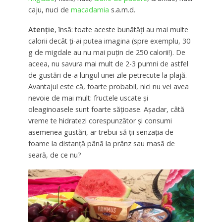
caju, nuci de
macadamia
s.a.m.d.
Atenţie
, însă: toate aceste bunătăţi au mai multe
calorii decât ţi-ai putea imagina (spre exemplu, 30
g de migdale au nu mai puţin de 250 calorii!). De
aceea, nu savura mai mult de 2-3 pumni de astfel
de gustări de-a lungul unei zile petrecute la plajă.
Avantajul este că, foarte probabil, nici nu vei avea
nevoie de mai mult: fructele uscate şi
oleaginoasele sunt foarte săţioase. Aşadar, câtă
vreme te hidratezi corespunzător şi consumi
asemenea gustări, ar trebui să ţii senzaţia de
foame la distanţă până la prânz sau masă de
seară, de ce nu?