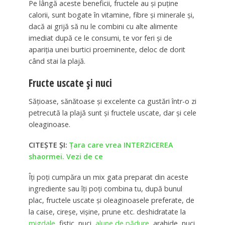
Pe lângă aceste beneficii, fructele au şi puţine
calorii, sunt bogate în vitamine, fibre şi minerale şi,
dacă ai grijă să nu le combini cu alte alimente
imediat după ce le consumi, te vor feri şi de
apariţia unei burtici proeminente, deloc de dorit
când stai la plajă.
Fructe uscate şi nuci
Săţioase, sănătoase şi excelente ca gustări într-o zi
petrecută la plajă sunt şi fructele uscate, dar şi cele
oleaginoase.
CITEȘTE ȘI:
Ţara care vrea INTERZICEREA
shaormei. Vezi de ce
Îţi poţi cumpăra un mix gata preparat din aceste
ingrediente sau îţi poţi combina tu, după bunul
plac, fructele uscate şi oleaginoasele preferate, de
la caise, cireşe, vişine, prune etc. deshidratate la
migdale
, fistic, nuci,
alune de pădure
, arahide, nuci