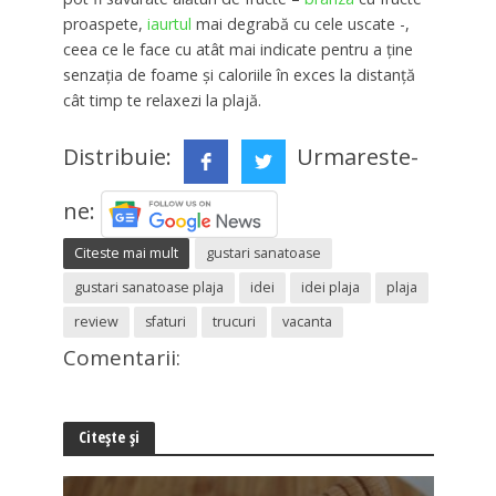
proaspete,
iaurtul
mai degrabă cu cele uscate -,
ceea ce le face cu atât mai indicate pentru a ţine
senzaţia de foame şi caloriile în exces la distanţă
cât timp te relaxezi la plajă.
Distribuie:
Urmareste-
ne:
Citeste mai mult
gustari sanatoase
gustari sanatoase plaja
idei
idei plaja
plaja
review
sfaturi
trucuri
vacanta
Comentarii:
Citește și