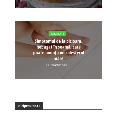
SANATATE
Simptomul de la picioare,
nebagat în seamă, care
poate anunța un colesterol
mare
08/08/2026
stiripesurse.ro