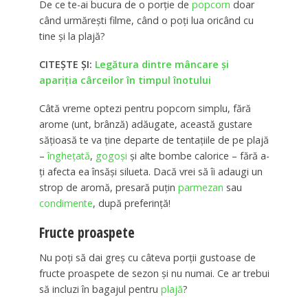
De ce te-ai bucura de o porţie de
popcorn
doar
când urmăreşti filme, când o poţi lua oricând cu
tine şi la plajă?
CITEȘTE ȘI:
Legătura dintre mâncare şi
apariţia cârceilor în timpul înotului
Câtă vreme optezi pentru popcorn simplu, fără
arome (unt, brânză) adăugate, această gustare
săţioasă te va ţine departe de tentaţiile de pe plajă
–
îngheţată
,
gogoşi
şi alte bombe calorice – fără a-
ţi afecta ea însăşi silueta. Dacă vrei să îi adaugi un
strop de aromă, presară puţin
parmezan
sau
condimente
, după preferinţă!
Fructe proaspete
Nu poţi să dai greş cu câteva porţii gustoase de
fructe proaspete de sezon şi nu numai. Ce ar trebui
să incluzi în bagajul pentru
plajă
?