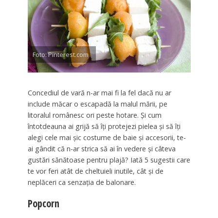
Foto: Pinterest.com
Concediul de vară n-ar mai fi la fel dacă nu ar
include măcar o escapadă la malul mării, pe
litoralul românesc ori peste hotare. Şi cum
întotdeauna ai grijă să îţi protejezi pielea şi să îţi
alegi cele mai şic costume de baie şi accesorii, te-
ai gândit că n-ar strica să ai în vedere şi câteva
gustări sănătoase pentru plajă? Iată 5 sugestii care
te vor feri atât de cheltuieli inutile, cât şi de
neplăceri ca senzaţia de balonare.
Popcorn