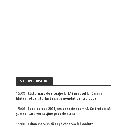
STIRIPESURSE.RO
15:08
Răsturnare de situație la TAS în cazul lui Cosmin
Matei: fotbalistul lui Sepsi, suspendat pentru dopaj
15:06
Bacalaureat 2026, sesiunea de toamnă. Ce trebuie să
știe cei care vor susține probele scrise
15:00
Prima mare miză după căderea lui Maduro.