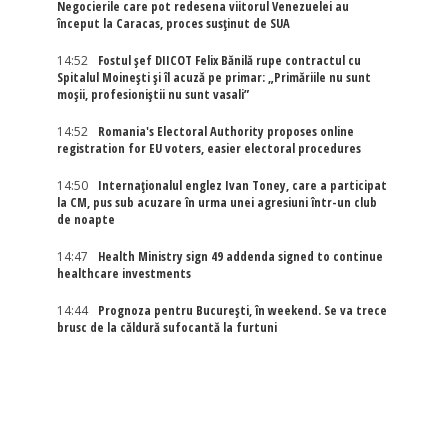
Negocierile care pot redesena viitorul Venezuelei au
început la Caracas, proces susținut de SUA
14:52
Fostul șef DIICOT Felix Bănilă rupe contractul cu
Spitalul Moinești și îl acuză pe primar: „Primăriile nu sunt
moșii, profesioniștii nu sunt vasali”
14:52
Romania's Electoral Authority proposes online
registration for EU voters, easier electoral procedures
14:50
Internaţionalul englez Ivan Toney, care a participat
la CM, pus sub acuzare în urma unei agresiuni într-un club
de noapte
14:47
Health Ministry sign 49 addenda signed to continue
healthcare investments
14:44
Prognoza pentru București, în weekend. Se va trece
brusc de la căldură sufocantă la furtuni