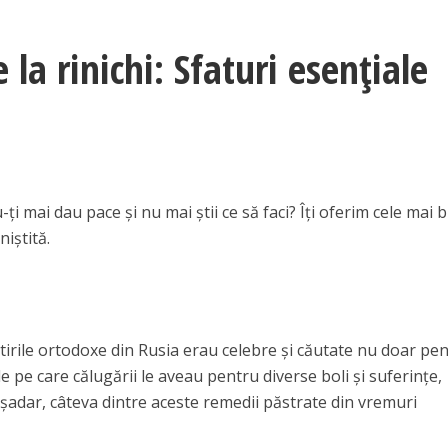
la rinichi: Sfaturi esenţiale
u-ţi mai dau pace şi nu mai ştii ce să faci? Îţi oferim cele mai
niştită.
tirile ortodoxe din Rusia erau celebre şi căutate nu doar pe
le pe care călugării le aveau pentru diverse boli şi suferinţe,
 aşadar, câteva dintre aceste remedii păstrate din vremuri