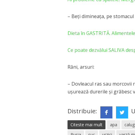
– Beţi dimineaţa, pe sto­macu
Dieta în GASTRITĂ. Alimentele
Ce poate dezvălui SALIVA desp
Răni, arsuri:
– Dovleacul ras sau morcovii ra
uşu­rează durerile şi grăbesc 
Distribuie:
U
Citeste mai mult
apa
calug
Rusia
suc
urzici
varză m