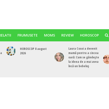
RELATII
FRUMUSETE
MOMS
REVIEW
HOROSCOP
Laura Cosoi a devenit
HOROSCOP 8 august
ta
mamă pentru a cincea
2026
oară: Cum se gândește
la ideea de a mai avea
încă un bebeluș