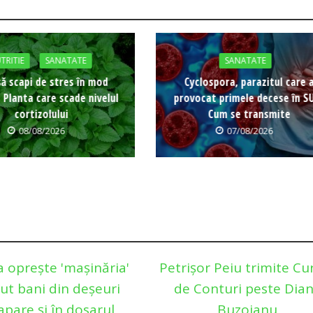
TRITIE
SANATATE
SANATATE
ă scapi de stres în mod
Cyclospora, parazitul care 
: Planta care scade nivelul
provocat primele decese în S
cortizolului
Cum se transmite
08/08/2026
07/08/2026
a oprește 'mașinăria'
Petrișor Peiu trimite Cu
ut bani din deșeuri
de Conturi peste Dia
apare și în dosarul
Buzoianu