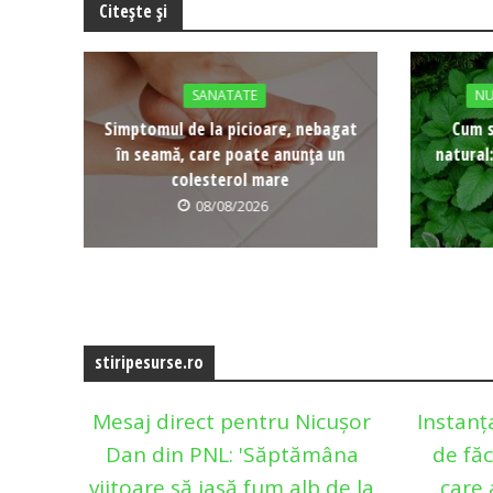
Citește și
SANATATE
NU
Simptomul de la picioare, nebagat
Cum s
în seamă, care poate anunța un
natural
colesterol mare
08/08/2026
stiripesurse.ro
Mesaj direct pentru Nicușor
Instanț
Dan din PNL: 'Săptămâna
de făc
viitoare să iasă fum alb de la
care 