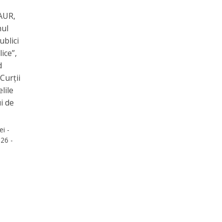
 AUR,
nul
ublici
lice”,
d
Curții
lile
i de
ei -
26 -