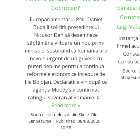
Cotroceni'
'caracati
Constan
Europarlamentarul PNL Daniel
Gigi Val
Buda îi solicită președintelui
Nicușor Dan să desemneze
Instanța 
săptămâna viitoare un nou prim-
firmei acu
ministru, susținând că România are
Consta
nevoie urgent de un guvern cu
Construcț
puteri depline pentru a continua
Source:
reformele economice începute de
Stiripesu
Ilie Bolojan. Declarațiile vin după ce
agenția Moody’s a confirmat
ratingul suveran al României la…
Read more »
Source:
Ultimele știri din Știrile Zilei -
Stiripesurse
|
Published:
08/08/2026 -
10:55