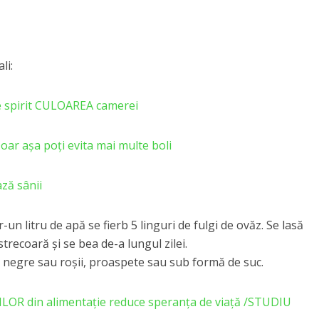
li:
de spirit CULOAREA camerei
Doar așa poți evita mai multe boli
ză sânii
r-un litru de apă se fierb 5 linguri de fulgi de ovăz. Se lasă
trecoară şi se bea de-a lungul zilei.
e negre sau roşii, proaspete sau sub formă de suc.
ILOR din alimentație reduce speranța de viață /STUDIU