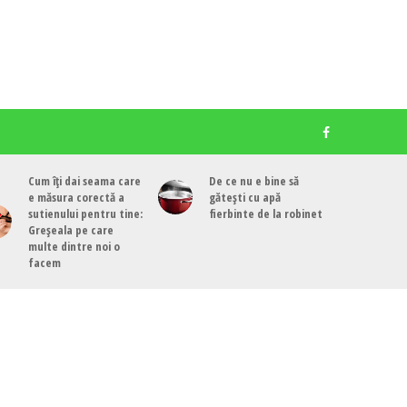
Cum îți dai seama care
De ce nu e bine să
e măsura corectă a
gătești cu apă
sutienului pentru tine:
fierbinte de la robinet
Greșeala pe care
multe dintre noi o
facem