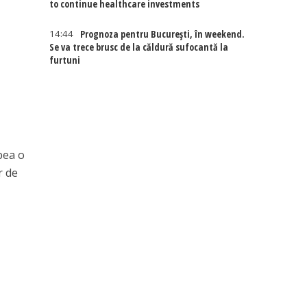
to continue healthcare investments
14:44
Prognoza pentru București, în weekend.
Se va trece brusc de la căldură sufocantă la
furtuni
bea o
r de