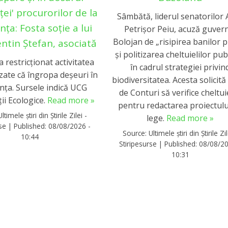
ței' procurorilor de la
Sâmbătă, liderul senatorilor
ța: Fosta soție a lui
Petrișor Peiu, acuză guver
Bolojan de „risipirea banilor p
entin Ștefan, asociată
și politizarea cheltuielilor pub
a restricționat activitatea
în cadrul strategiei privin
zate că îngropa deșeuri în
biodiversitatea. Acesta solicită 
nța. Sursele indică UCG
de Conturi să verifice cheltuie
ii Ecologice.
Read more »
pentru redactarea proiectulu
Ultimele știri din Știrile Zilei -
lege.
Read more »
rse
|
Published:
08/08/2026 -
Source:
Ultimele știri din Știrile Zil
10:44
Stiripesurse
|
Published:
08/08/20
10:31