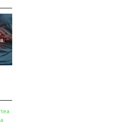
a
UA:
rtea
na