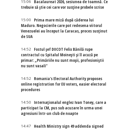
15:06
Bacalaureat 2026, sesiunea de toamnă. Ce
trebuie să știe cei care vor susține probele scrise
15:00
Prima mare miză după căderea lui
Maduro. Negocierile care pot redesena viitorul
Venezuelei au început la Caracas, proces susținut
de SUA
14:52
Fostul șef DIICOT Felix Bănilă rupe
contractul cu Spitalul Moinești și îl acuză pe
primar: „Primăriile nu sunt moșii, profesioniștii
nu sunt vasali”
14:52
Romania's Electoral Authority proposes
online registration for EU voters, easier electoral
procedures
14:50
Internaţionalul englez Ivan Toney, care a
participat la CM, pus sub acuzare în urma unei
agresiuni într-un club de noapte
14:47
Health Ministry sign 49 addenda signed