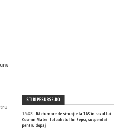
 bune
STIRIPESURSE.RO
ntru
15:08
Răsturnare de situație la TAS în cazul lui
Cosmin Matei: fotbalistul lui Sepsi, suspendat
pentru dopaj