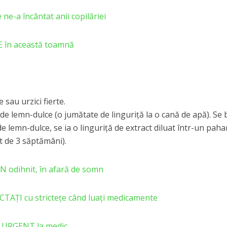
 ne-a încântat anii copilăriei
E în această toamnă
sau urzici fierte.
de lemn-dulce (o jumătate de linguriţă la o cană de apă). Se 
de lemn-dulce, se ia o linguriţă de extract diluat într-un paha
lt de 3 săptămâni).
 odihnit, în afară de somn
CTAȚI cu strictețe când luați medicamente
i URGENT la medic