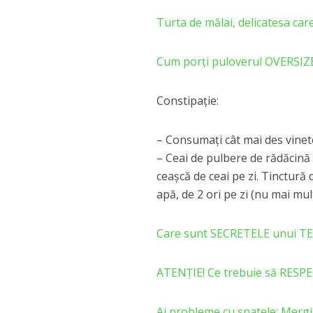
Turta de mălai, delicatesa care
Cum porți puloverul OVERSIZ
Constipaţie:
– Consumaţi cât mai des vinete 
– Ceai de pulbere de rădăcină 
ceaşcă de ceai pe zi. Tinctură 
apă, de 2 ori pe zi (nu mai mu
Care sunt SECRETELE unui TEN
ATENȚIE! Ce trebuie să RESPE
Ai probleme cu spatele: Merg