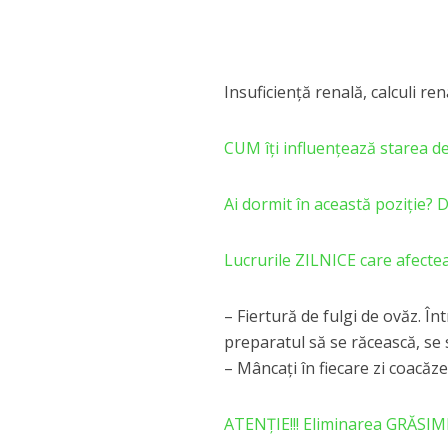
Insuficienţă renală, calculi rena
CUM îți influențează starea 
Ai dormit în această poziție? 
Lucrurile ZILNICE care afectea
– Fiertură de fulgi de ovăz. Înt
preparatul să se răcească, se s
– Mâncaţi în fiecare zi coacăz
ATENȚIE!!! Eliminarea GRĂSIM