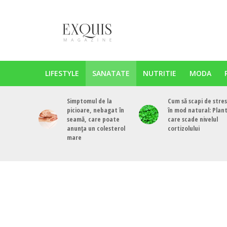
LIFESTYLE
SANATATE
NUTRITIE
MODA
Simptomul de la
Cum să scapi de stres
picioare, nebagat în
în mod natural: Plan
seamă, care poate
care scade nivelul
anunța un colesterol
cortizolului
mare