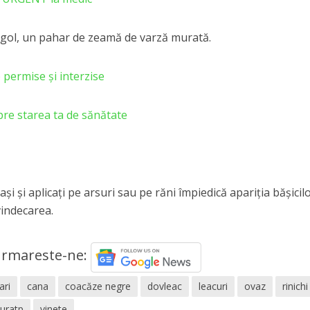
l gol, un pahar de zeamă de varză murată.
 permise și interzise
re starea ta de sănătate
şi şi aplicaţi pe arsuri sau pe răni împiedică apariţia băşicilo
vindecarea.
rmareste-ne:
ari
cana
coacăze negre
dovleac
leacuri
ovaz
rinichi
uratp
vinete